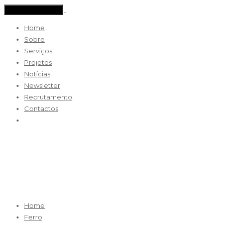
Toggle navigation
Home
Sobre
Serviços
Projetos
Notícias
Newsletter
Recrutamento
Contactos
portoes_2
Home
Ferro