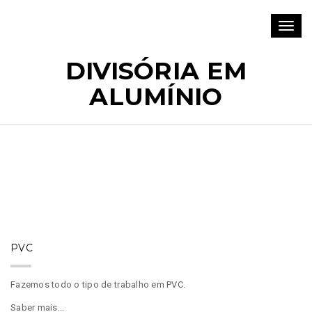
Toggl
Trabalhos em Alumínio, Inox, PVC e Ferro
navig
DIVISÓRIA EM
ALUMÍNIO
PVC
Fazemos todo o tipo de trabalho em PVC.
Saber mais...