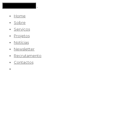
Toggle navigation
Home
Sobre
Serviços
Projetos
Notícias
Newsletter
Recrutamento
Contactos
20171122_105942
20 Dezembro 2017 / By