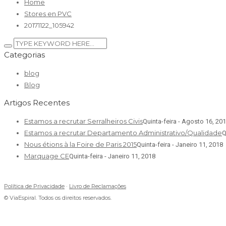
Home
Stores en PVC
20171122_105942
Categorias
blog
Blog
Artigos Recentes
Estamos a recrutar Serralheiros Civis
Quinta-feira - Agosto 16, 20
Estamos a recrutar Departamento Administrativo/Qualidade
Q
Nous étions à la Foire de Paris 2015
Quinta-feira - Janeiro 11, 2018
Marquage CE
Quinta-feira - Janeiro 11, 2018
Política de Privacidade
·
Livro de Reclamações
© ViaEspiral. Todos os direitos reservados.