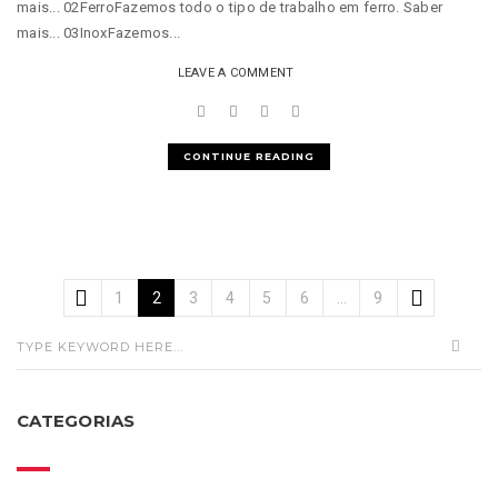
mais... 02FerroFazemos todo o tipo de trabalho em ferro. Saber
mais... 03InoxFazemos...
LEAVE A COMMENT
CONTINUE READING
1
2
3
4
5
6
…
9
CATEGORIAS