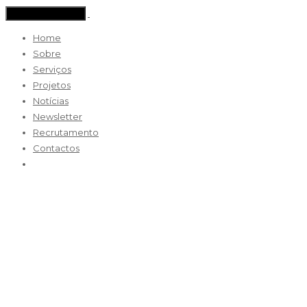
Toggle navigation
Home
Sobre
Serviços
Projetos
Notícias
Newsletter
Recrutamento
Contactos
VE-2017-08-Guarda-
corpos