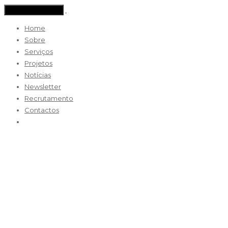
Toggle navigation
Home
Sobre
Serviços
Projetos
Notícias
Newsletter
Recrutamento
Contactos
ve-fachada-vidro
13 Junho 2018 / By