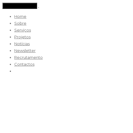
Toggle navigation
Home
Sobre
Serviços
Projetos
Notícias
Newsletter
Recrutamento
Contactos
VE-2017-08-divisoria
29 Agosto 2017 / By