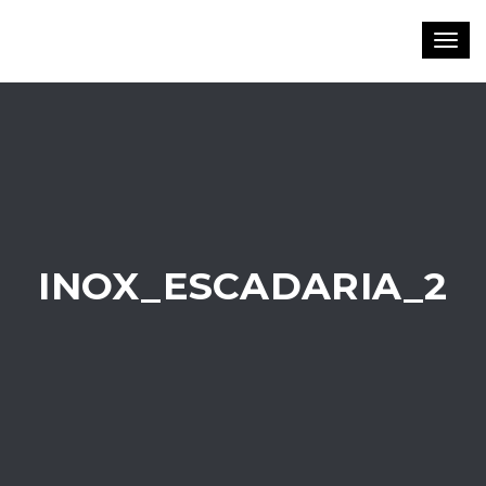
Toggl
navig
INOX_ESCADARIA_2