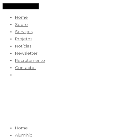
Toggle navigation
Home
Sobre
Serviços
Projetos
Notícias
Newsletter
Recrutamento
Contactos
aluminio-ve-68
Home
Alumínio